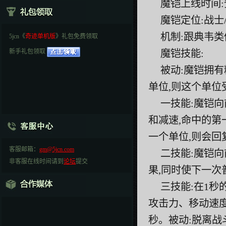
魔铠上线时间:
魔铠定位:战士
机制:跟典韦类
5jcn《
奇迹单机版
》礼包免费领取
新手礼包领取
魔铠技能:
被动:魔铠拥有
单位,则这个单位
一技能:魔铠向
和减速,命中的第
一个单位,则会回
客服邮箱：
gm@5jcn.com
二技能:魔铠向
非客服在线时间请到
论坛
提交
果,同时使下一
三技能:在1秒
攻击力、移动速
秒。被动:脱离