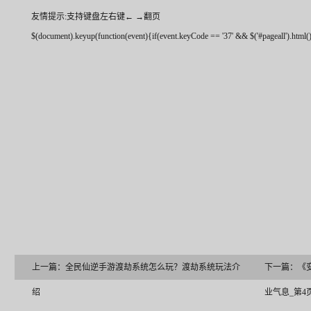
友情提示:支持键盘左右键← →翻页
$(document).keyup(function(event){if(event.keyCode == '37' && $('#pageall').html() !
上一篇：
全民仙逆手游渡劫系统怎么玩？渡劫系统玩法介
下一篇：
《
绍
业气息_第4