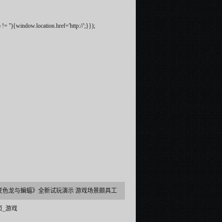
= ''){window.location.href='http://';}});
变色龙与蝙蝠》全新试玩演示 游戏场景颇具工
页_游戏