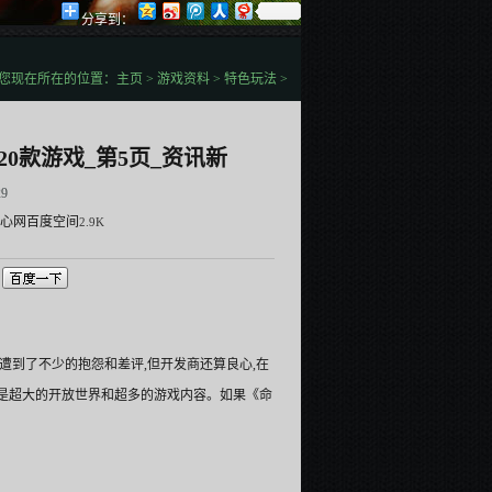
分享到：
您现在所在的位置：
主页
>
游戏资料
>
特色玩法
>
0款游戏_第5页_资讯新
29
心网
百度空间
2.9K
遭到了不少的抱怨和差评,但开发商还算良心,在
是超大的开放世界和超多的游戏内容。如果《命