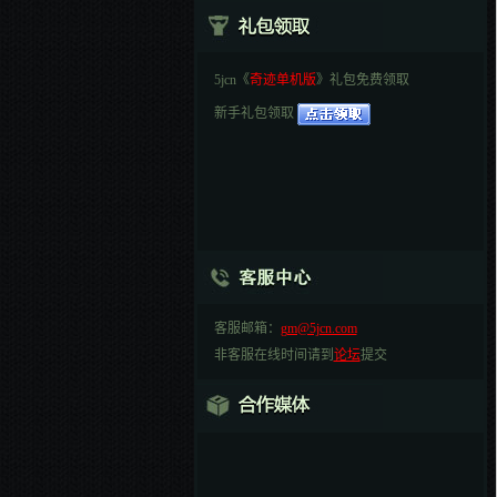
5jcn《
奇迹单机版
》礼包免费领取
新手礼包领取
客服邮箱：
gm@5jcn.com
非客服在线时间请到
论坛
提交