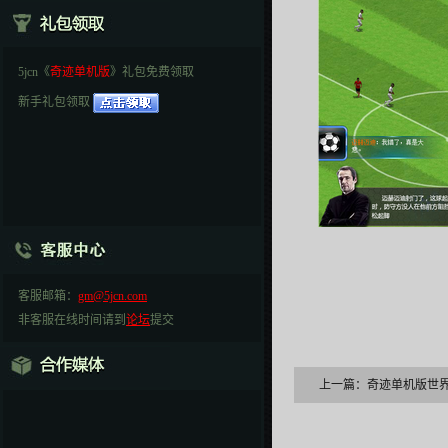
5jcn《
奇迹单机版
》礼包免费领取
新手礼包领取
客服邮箱：
gm@5jcn.com
非客服在线时间请到
论坛
提交
上一篇：
奇迹单机版世